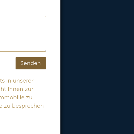
Senden
s in unserer
ht Ihnen zur
immobilie zu
ge zu besprechen