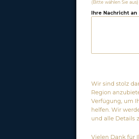
(Bitte wählen Sie aus)
Ihre Nachricht an
Wir sind stolz d
Region anzubiet
Verfügung, um I
helfen. Wir werd
und alle Details 
Vielen Dank für 