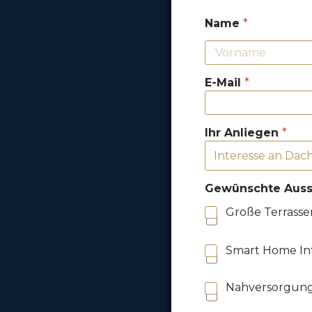
Name
*
E-Mail
*
Ihr Anliegen
*
Gewünschte Auss
Große Terrasse
Smart Home In
Nahversorgung