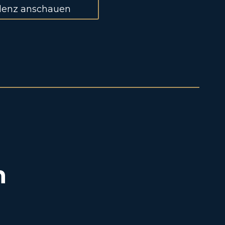
denz anschauen
n