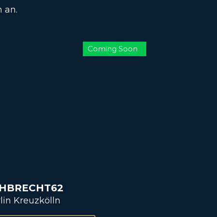
 an.
Coming Soon
HBRECHT62
lin Kreuzkölln