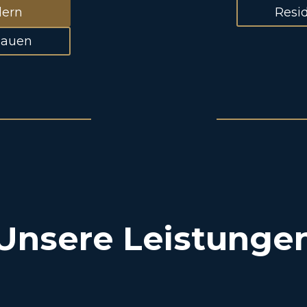
dern
Resi
hauen
Unsere Leistunge